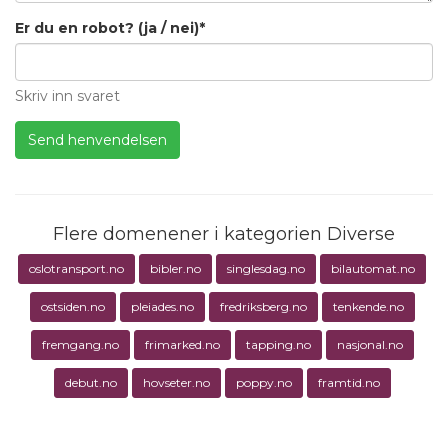
Er du en robot? (ja / nei)*
Skriv inn svaret
Flere domenener i kategorien Diverse
oslotransport.no
bibler.no
singlesdag.no
bilautomat.no
ostsiden.no
pleiades.no
fredriksberg.no
tenkende.no
fremgang.no
frimarked.no
tapping.no
nasjonal.no
debut.no
hovseter.no
poppy.no
framtid.no