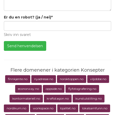
Er du en robot? (ja / nei)*
Skriv inn svaret
Flere domenener i kategorien Konsepter
finnkjente.no
nyadresse.no
norsktoppen.no
viljobbe.no
econorway.no
oppside.no
flyfotografering.no
kontormateriell.no
kraftstasjon.no
kunstutstilling.no
nordikum.no
workspace.no
lojalitet.no
lokalsamfunn.no